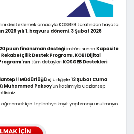
şimini desteklemek amacıyla KOSGEB tarafından hayata
ın
2026 yılı 1. başvuru dönemi
,
3 Şubat 2026
20 puan finansman desteği
imkânı sunan
Kapasite
 Rekabetçilik Destek Programı, KOBİ Dijital
Programı'nın
tüm detayları
KOSGEB Destekleri
antep İl Müdürlüğü
iş birliğiyle
13 Şubat Cuma
ürü Muhammed Paksoy
'un katılımıyla Gaziantep
lisiniz.
öğrenmek için toplantıya kayıt yaptırmayı unutmayın.