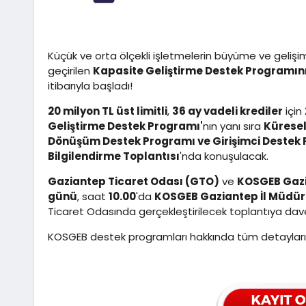
Küçük ve orta ölçekli işletmelerin büyüme ve geli
geçirilen
Kapasite Geliştirme Destek Programın
itibarıyla başladı!
20 milyon TL üst limitli
,
36 ay vadeli krediler
için
Geliştirme Destek Programı'
nın yanı sıra
Küresel
Dönüşüm Destek Programı ve Girişimci Destek 
Bilgilendirme Toplantısı
'nda konuşulacak.
Gaziantep Ticaret Odası (GTO)
ve
KOSGEB Gazi
günü
, saat
10.00
'da
KOSGEB Gaziantep İl Müd
Ticaret Odasında gerçekleştirilecek toplantıya davet
KOSGEB destek programları hakkında tüm detayları 