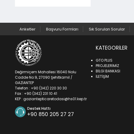
Anketler
Başvuru Formları
Sık Sorulan Sorular
KATEGORILER
GTO PLUS
PROJELERİMİZ
BİLGİ BANKASI
Değirmiçem Mahallesi 16040 Nolu
İLETİŞİM
Cadde No:9, 27090 Şehitkamil /
GAZİANTEP
Telefon : +90 (342) 220 30 30
Fax : +90 (342) 231 10 41
KEP :
gaziantepticaretodasi@hs01.kep.tr
Destek Hattı
+90 850 205 27 27