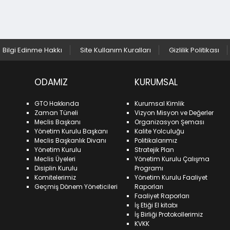
Bilgi Edinme Hakkı
Site Kullanım Kuralları
Gizlilik Politikası
ODAMIZ
KURUMSAL
GTO Hakkında
Kurumsal Kimlik
Zaman Tüneli
Vizyon Misyon ve Değerler
Meclis Başkanı
Organizasyon Şeması
Yönetim Kurulu Başkanı
Kalite Yolculuğu
Meclis Başkanlık Divanı
Politikalarımız
Yönetim Kurulu
Stratejik Plan
Meclis Üyeleri
Yönetim Kurulu Çalışma
Disiplin Kurulu
Programı
Komitelerimiz
Yönetim Kurulu Faaliyet
Geçmiş Dönem Yöneticileri
Raporları
Faaliyet Raporları
İş Etiği El kitabı
İş Birliği Protokollerimiz
KVKK