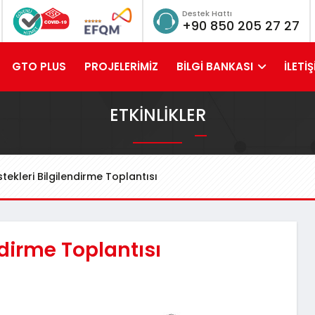
Destek Hattı
+90 850 205 27 27
GTO PLUS
PROJELERİMİZ
BİLGİ BANKASI
İLETİŞ
ETKINLIKLER
ekleri Bilgilendirme Toplantısı
dirme Toplantısı