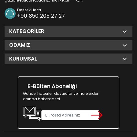
gaziantepticaretodasi@hs01.kep.tr
KEP :
Destek Hattı
+90 850 205 27 27
KATEGORILER
ODAMIZ
KURUMSAL
E-Bülten Aboneliği
Güncel haberler, duyurular ve ihalelerden
anında haberdar ol