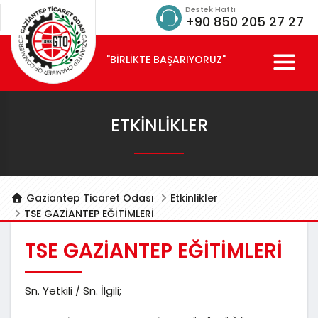
Destek Hattı
+90 850 205 27 27
"BİRLİKTE BAŞARIYORUZ"
ETKINLIKLER
Gaziantep Ticaret Odası
Etkinlikler
TSE GAZİANTEP EĞİTİMLERİ
TSE GAZİANTEP EĞİTİMLERİ
Sn. Yetkili / Sn. İlgili;