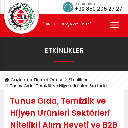
Destek Hattı
+90 850 205 27 27
"BİRLİKTE BAŞARIYORUZ"
ETKINLIKLER
Gaziantep Ticaret Odası
Etkinlikler
Tunus Gıda, Temizlik ve Hijyen Ürünleri Sektörleri
Nitelikli Alım Heyeti ve B2B Görüşmeleri
Tunus Gıda, Temizlik ve
Hijyen Ürünleri Sektörleri
Nitelikli Alım Heyeti ve B2B