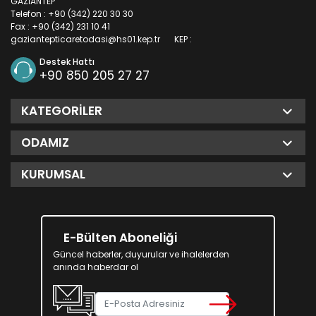
GAZİANTEP
Telefon : +90 (342) 220 30 30
Fax : +90 (342) 231 10 41
gaziantepticaretodasi@hs01.kep.tr
KEP :
Destek Hattı
+90 850 205 27 27
KATEGORILER
ODAMIZ
KURUMSAL
E-Bülten Aboneliği
Güncel haberler, duyurular ve ihalelerden
anında haberdar ol