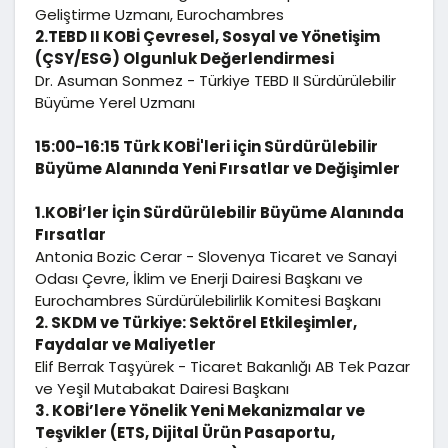
Geliştirme Uzmanı, Eurochambres
2.TEBD II KOBİ Çevresel, Sosyal ve Yönetişim
(ÇSY/ESG) Olgunluk Değerlendirmesi
Dr. Asuman Sonmez - Türkiye TEBD II Sürdürülebilir
Büyüme Yerel Uzmanı
15:00-16:15 Türk KOBİ'leri için Sürdürülebilir
Büyüme Alanında Yeni Fırsatlar ve Değişimler
1.KOBİ’ler İçin Sürdürülebilir Büyüme Alanında
Fırsatlar
Antonia Bozic Cerar - Slovenya Ticaret ve Sanayi
Odası Çevre, İklim ve Enerji Dairesi Başkanı ve
Eurochambres Sürdürülebilirlik Komitesi Başkanı
2. SKDM ve Türkiye: Sektörel Etkileşimler,
Faydalar ve Maliyetler
Elif Berrak Taşyürek - Ticaret Bakanlığı AB Tek Pazar
ve Yeşil Mutabakat Dairesi Başkanı
3. KOBİ’lere Yönelik Yeni Mekanizmalar ve
Teşvikler (ETS, Dijital Ürün Pasaportu,