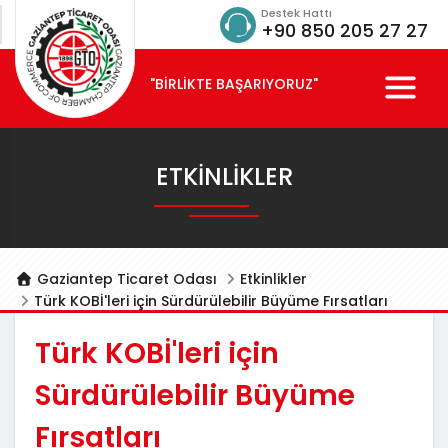
Destek Hattı
+90 850 205 27 27
"BİRLİKTE BAŞARIYORUZ"
ETKINLIKLER
Gaziantep Ticaret Odası
Etkinlikler
Türk KOBİ'leri için Sürdürülebilir Büyüme Fırsatları
Türk KOBİ'leri için
Sürdürülebilir Büyüme
Fırsatları