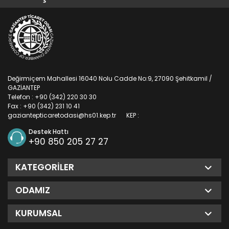
Değirmiçem Mahallesi 16040 Nolu Cadde No:9, 27090 Şehitkamil /
GAZİANTEP
Telefon : +90 (342) 220 30 30
Fax : +90 (342) 231 10 41
gaziantepticaretodasi@hs01.kep.tr
KEP :
Destek Hattı
+90 850 205 27 27
KATEGORILER
ODAMIZ
KURUMSAL