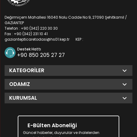
Değirmiçem Mahallesi 16040 Nolu Cadde No:9, 27090 Şehitkamil /
GAZİANTEP
Telefon : +90 (342) 220 30 30
Fax : +90 (342) 231 10 41
gaziantepticaretodasi@hs01.kep.tr
KEP :
Destek Hattı
+90 850 205 27 27
KATEGORILER
ODAMIZ
KURUMSAL
E-Bülten Aboneliği
Güncel haberler, duyurular ve ihalelerden