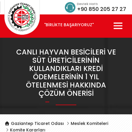
Destek Hattı
+90 850 205 27 27
"BİRLİKTE BAŞARIYORUZ"
CANLI HAYVAN BESICILERI VE
SÜT ÜRETICILERININ
KULLANDIKLARI KREDI
ÖDEMELERININ 1 YIL
ÖTELENMESI HAKKINDA
ÇÖZÜM ÖNERISI
Gaziantep Ticaret Odası
Meslek Komiteleri
Komite Kararları