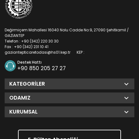
Değirmiçem Mahallesi 16040 Nolu Cadde No:9, 27090 Şehitkamil /
GAZİANTEP
Telefon : +90 (342) 220 30 30
Fax : +90 (342) 231 10 41
gaziantepticaretodasi@hs01.kep.tr
KEP :
Destek Hattı
+90 850 205 27 27
KATEGORILER
ODAMIZ
KURUMSAL