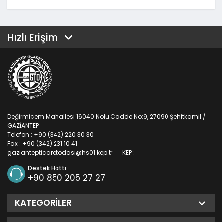
Hızlı Erişim
Değirmiçem Mahallesi 16040 Nolu Cadde No:9, 27090 Şehitkamil /
GAZİANTEP
Telefon : +90 (342) 220 30 30
Fax : +90 (342) 231 10 41
gaziantepticaretodasi@hs01.kep.tr
KEP :
Destek Hattı
+90 850 205 27 27
KATEGORILER