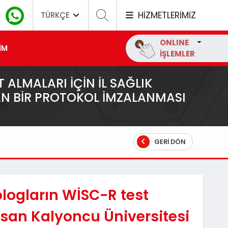
HİZMETLERİMİZ
TÜRKÇE
ONLINE
İM
İŞLEMLER
ALMALARI IÇIN İL SAĞLIK
N BIR PROTOKOL IMZALANMASI
GERI DÖN
ologların WİSC-R test
asan Kalyoncu Üniversitesi