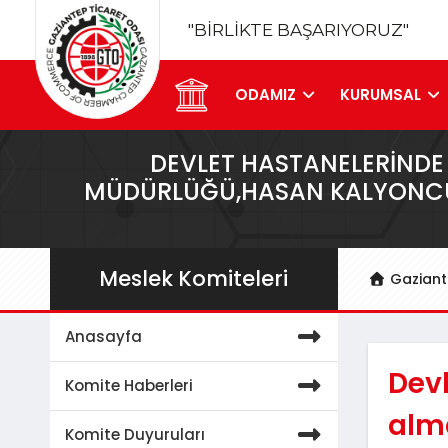
"BİRLİKTE BAŞARIYORUZ"
ODAMIZ
KURUMSAL
DEVLET HASTANELERINDE 
MÜDÜRLÜĞÜ,HASAN KALYONCU 
Meslek Komiteleri
Gaziant
Anasayfa
Devl
Komite Haberleri
alma
Komite Duyuruları