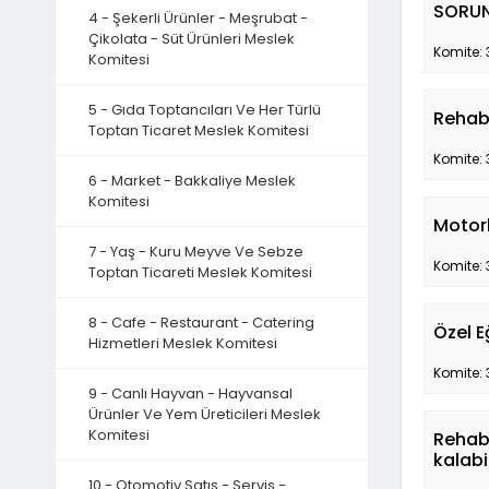
SORUN
4 - Şekerli Ürünler - Meşrubat -
Çikolata - Süt Ürünleri Meslek
Komite: 
Komitesi
5 - Gıda Toptancıları Ve Her Türlü
Rehabi
Toptan Ticaret Meslek Komitesi
Komite: 
6 - Market - Bakkaliye Meslek
Komitesi
Motorl
7 - Yaş - Kuru Meyve Ve Sebze
Komite: 
Toptan Ticareti Meslek Komitesi
8 - Cafe - Restaurant - Catering
Özel E
Hizmetleri Meslek Komitesi
Komite: 
9 - Canlı Hayvan - Hayvansal
Ürünler Ve Yem Üreticileri Meslek
Komitesi
Rehabi
kalab
10 - Otomotiv Satış - Servis -