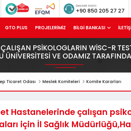
Destek Hattı
+90 850 205 27 27
GTO PLUS
PROJELERİMİZ
BİLGİ BANKASI
İLETİŞ
ÇALIŞAN PSIKOLOGLARIN WİSC-R TEST 
ÜNIVERSITESI VE ODAMIZ TARAFINDA
ep Ticaret Odası
Meslek Komiteleri
Komite Kararları
et Hastanelerinde çalışan psik
ları için İl Sağlık Müdürlüğü,H