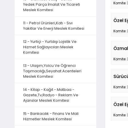
Komite: 
Yedek Parça İmalat Ve Ticareti
Meslek Komitesi
Özel 
11 - Petrol Ürünleri,Katı - Sıvı
Yakıtlar Ve Enerji Meslek Komitesi
Komite: 
12 - Yurtiçi - Yurtdışı Lojistik Ve
Hizmet Sağlayıcıları Meslek
Özmal 
Komitesi
Komite: 
13 - Ulaşım,Yolcu Ve Öğrenci
Taşımacılığı,Seyahat Acenteleri
Sürücü
Meslek Komitesi
Komite: 
14 - Kitap - Kağıt - Matbaa -
Gazete,Tv,Radyo - Reklam Ve
Ajanslar Meslek Komitesi
Özel E
15 - Bankacılık - Finans Ve Mali
Komite: 
Hizmetler Meslek Komitesi