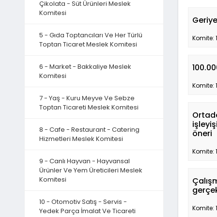
Çikolata - Süt Ürünleri Meslek
Komitesi
Geriy
5 - Gıda Toptancıları Ve Her Türlü
Komite: 
Toptan Ticaret Meslek Komitesi
6 - Market - Bakkaliye Meslek
100.00
Komitesi
Komite: 
7 - Yaş - Kuru Meyve Ve Sebze
Toptan Ticareti Meslek Komitesi
Ortado
işleyi
8 - Cafe - Restaurant - Catering
öneri
Hizmetleri Meslek Komitesi
Komite: 
9 - Canlı Hayvan - Hayvansal
Ürünler Ve Yem Üreticileri Meslek
Komitesi
Çalışm
gerçe
10 - Otomotiv Satış - Servis -
Komite: 
Yedek Parça İmalat Ve Ticareti