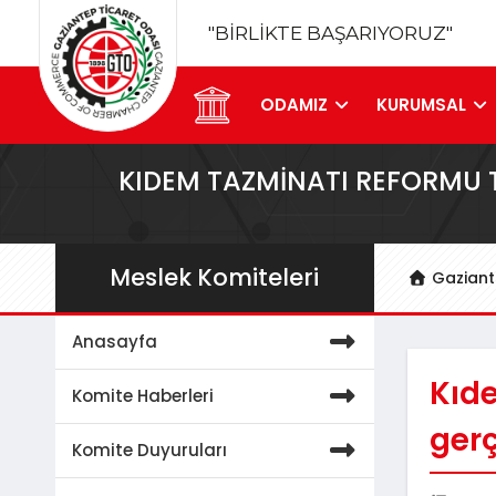
"BİRLİKTE BAŞARIYORUZ"
ODAMIZ
KURUMSAL
KIDEM TAZMINATI REFORMU T
Meslek Komiteleri
Gaziant
Anasayfa
Kıde
Komite Haberleri
ger
Komite Duyuruları