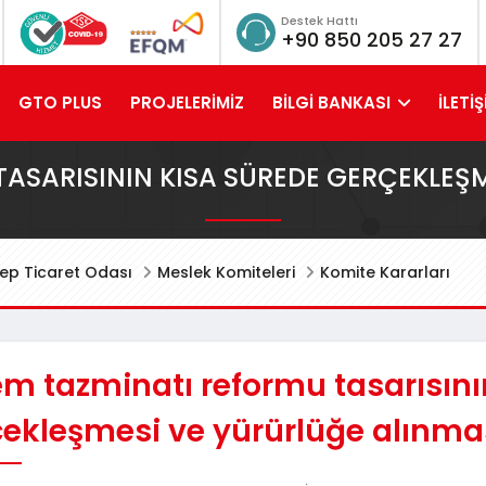
Destek Hattı
+90 850 205 27 27
GTO PLUS
PROJELERİMİZ
BİLGİ BANKASI
İLETİŞ
ASARISININ KISA SÜREDE GERÇEKLEŞ
ep Ticaret Odası
Meslek Komiteleri
Komite Kararları
m tazminatı reformu tasarısını
çekleşmesi ve yürürlüğe alınma