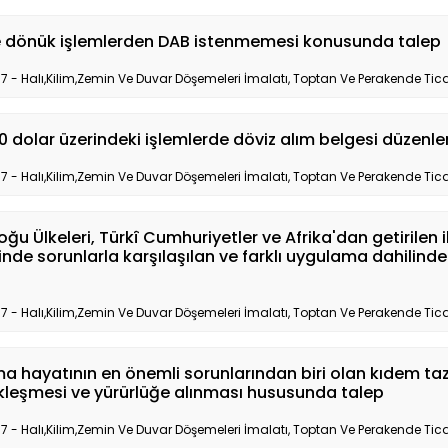
e dönük işlemlerden DAB istenmemesi konusunda talep
17 - Halı,Kilim,Zemin Ve Duvar Döşemeleri İmalatı, Toptan Ve Perakende Tica
0 dolar üzerindeki işlemlerde döviz alım belgesi düzen
17 - Halı,Kilim,Zemin Ve Duvar Döşemeleri İmalatı, Toptan Ve Perakende Tica
ğu Ülkeleri, Türkî Cumhuriyetler ve Afrika'dan getirilen 
şinde sorunlarla karşılaşılan ve farklı uygulama dahilind
17 - Halı,Kilim,Zemin Ve Duvar Döşemeleri İmalatı, Toptan Ve Perakende Tica
a hayatının en önemli sorunlarından biri olan kıdem taz
kleşmesi ve yürürlüğe alınması hususunda talep
17 - Halı,Kilim,Zemin Ve Duvar Döşemeleri İmalatı, Toptan Ve Perakende Tica