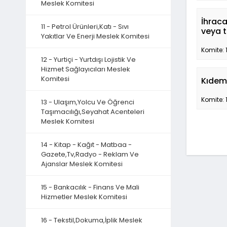
Meslek Komitesi
İhraca
11 - Petrol Ürünleri,Katı - Sıvı
veya t
Yakıtlar Ve Enerji Meslek Komitesi
Komite: 
12 - Yurtiçi - Yurtdışı Lojistik Ve
Hizmet Sağlayıcıları Meslek
Komitesi
Kıdem 
Komite: 
13 - Ulaşım,Yolcu Ve Öğrenci
Taşımacılığı,Seyahat Acenteleri
Meslek Komitesi
14 - Kitap - Kağıt - Matbaa -
Gazete,Tv,Radyo - Reklam Ve
Ajanslar Meslek Komitesi
15 - Bankacılık - Finans Ve Mali
Hizmetler Meslek Komitesi
16 - Tekstil,Dokuma,İplik Meslek