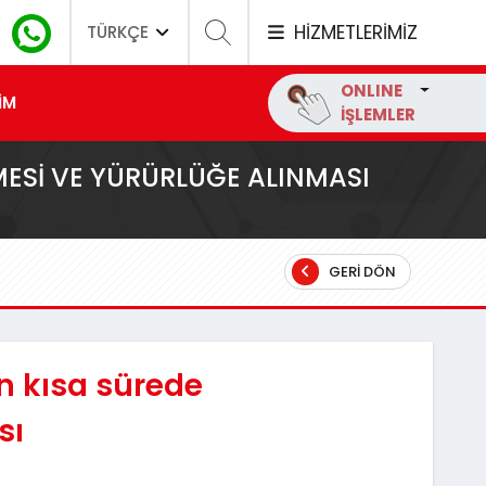
HİZMETLERİMİZ
TÜRKÇE
ONLINE
İM
İŞLEMLER
MESI VE YÜRÜRLÜĞE ALINMASI
GERI DÖN
n kısa sürede
sı