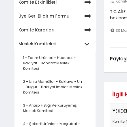
Komite
Komite Etkinlikleri
T.C AİL
Üye Geri Bildirim Formu
beklenm
Komite Kararları
30 May
Meslek Komiteleri
1 - Tarım Ürünleri - Hububat -
Paylaş
Bakliyat - Baharat Meslek
Komitesi
2 - Unlu Mamüller - Baklava - Un
- Bulgur - Bakliyat İmalatı Meslek
Komitesi
İlgili
3 - Antep Fıstığı Ve Kuruyemiş
YEKDE
Meslek Komitesi
Komite: 
4 - Şekerli Ürünler - Meşrubat -