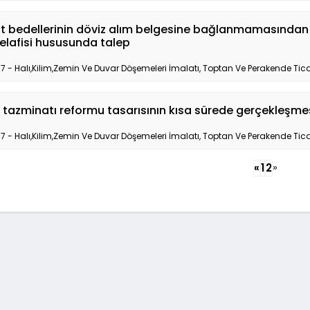
t bedellerinin döviz alım belgesine bağlanmamasından d
elafisi hususunda talep
17 - Halı,Kilim,Zemin Ve Duvar Döşemeleri İmalatı, Toptan Ve Perakende Tica
tazminatı reformu tasarısının kısa sürede gerçekleşmes
17 - Halı,Kilim,Zemin Ve Duvar Döşemeleri İmalatı, Toptan Ve Perakende Tica
»
«
1
2