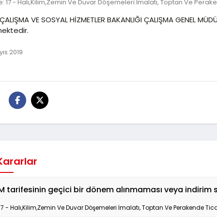
: 17 - Halı,Kilim,Zemin Ve Duvar Döşemeleri İmalatı, Toptan Ve Perak
E ÇALIŞMA VE SOSYAL HİZMETLER BAKANLIĞI ÇALIŞMA GENEL MÜDÜ
ektedir.
ıs 2019
:
 Kararlar
M tarifesinin geçici bir dönem alınmaması veya indiri
17 - Halı,Kilim,Zemin Ve Duvar Döşemeleri İmalatı, Toptan Ve Perakende Tica