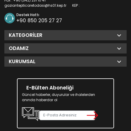
Fax : +90 (342) 231 10 41
gaziantepticaretodasi@hs01.kep.tr
KEP :
Destek Hattı
+90 850 205 27 27
KATEGORILER
ODAMIZ
KURUMSAL
E-Bülten Aboneliği
Güncel haberler, duyurular ve ihalelerden
anında haberdar ol