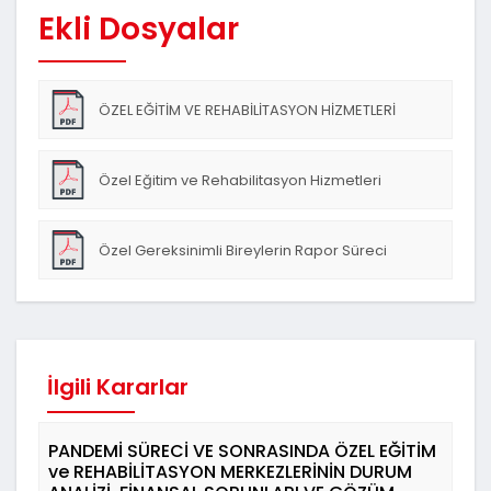
Ekli Dosyalar
ÖZEL EĞİTİM VE REHABİLİTASYON HİZMETLERİ
HAKKINDA
Özel Eğitim ve Rehabilitasyon Hizmetleri
Hakkında_İlSağlık_Talep
Özel Gereksinimli Bireylerin Rapor Süreci
Hakkında_İlSağlık_Talep
İlgili Kararlar
PANDEMİ SÜRECİ VE SONRASINDA ÖZEL EĞİTİM
ve REHABİLİTASYON MERKEZLERİNİN DURUM