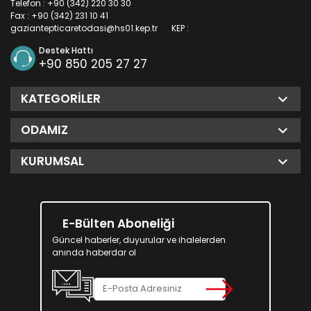
Telefon : +90 (342) 220 30 30
Fax : +90 (342) 231 10 41
gaziantepticaretodasi@hs01.kep.tr
KEP :
Destek Hattı
+90 850 205 27 27
KATEGORILER
ODAMIZ
KURUMSAL
E-Bülten Aboneliği
Güncel haberler, duyurular ve ihalelerden
anında haberdar ol