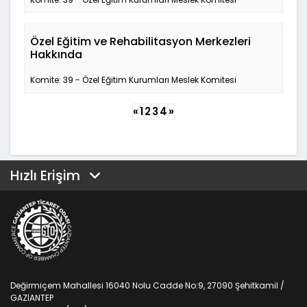
Özel Eğitim ve Rehabilitasyon Merkezleri
Hakkında
Komite: 39 - Özel Eğitim Kurumları Meslek Komitesi
«
1
2
3
4
»
Hızlı Erişim
Değirmiçem Mahallesi 16040 Nolu Cadde No:9, 27090 Şehitkamil /
GAZİANTEP