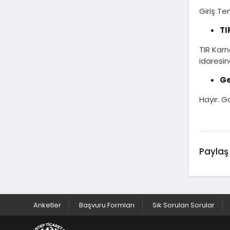
Giriş Te
TI
TIR Karn
idaresin
Ge
Hayır. G
Paylaş 
Anketler
Başvuru Formları
Sık Sorulan Sorular