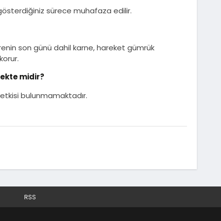
 gösterdiğiniz sürece muhafaza edilir.
 sürenin son günü dahil karne, hareket gümrük
korur.
ekte midir?
 yetkisi bulunmamaktadır.
RSS