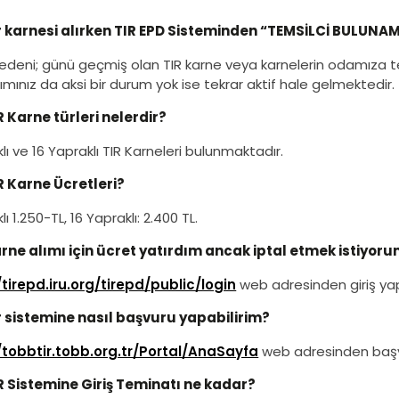
r karnesi alırken TIR EPD Sisteminden “TEMSİLCİ BULUNA
edeni; günü geçmiş olan TIR karne veya karnelerin odamıza te
ımınız da aksi bir durum yok ise tekrar aktif hale gelmektedir.
R Karne türleri nelerdir?
lı ve 16 Yapraklı TIR Karneleri bulunmaktadır.
R Karne Ücretleri?
ı 1.250-TL, 16 Yapraklı: 2.400 TL.
rne alımı için ücret yatırdım ancak iptal etmek istiyoru
/tirepd.iru.org/tirepd/public/login
web adresinden giriş yapı
r sistemine nasıl başvuru yapabilirim?
/tobbtir.tobb.org.tr/Portal/AnaSayfa
web adresinden başv
R Sistemine Giriş Teminatı ne kadar?