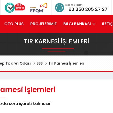
Destek Hattı
+90 850 205 27 27
GTO PLUS
PROJELERİMİZ
BİLGİ BANKASI
İLETİŞ
TIR KARNESI İŞLEMLERI
ep Ticaret Odası
SSS
Tır Karnesi İşlemleri
Karnesi İşlemleri
ızda soru işareti kalmasın...