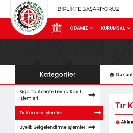
"BİRLİKTE BAŞARIYORUZ"
ODAMIZ
KURUMSAL
Kategoriler
Gaziant
Sigorta Acente Levha Kayıt
İşlemleri
Tır 
Tır Karnesi İşlemleri
Aklın
Üyelik Belgelendirme İşlemleri