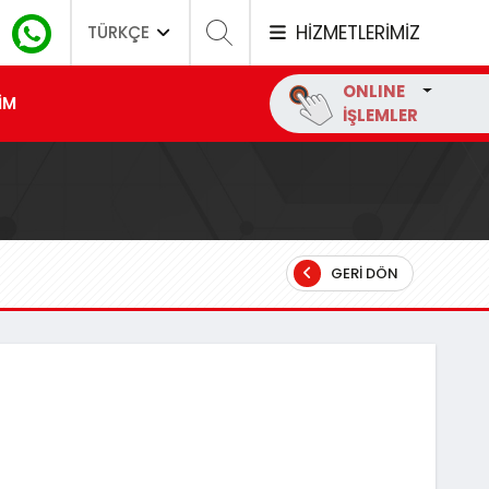
HİZMETLERİMİZ
TÜRKÇE
ONLINE
İM
İŞLEMLER
GERI DÖN