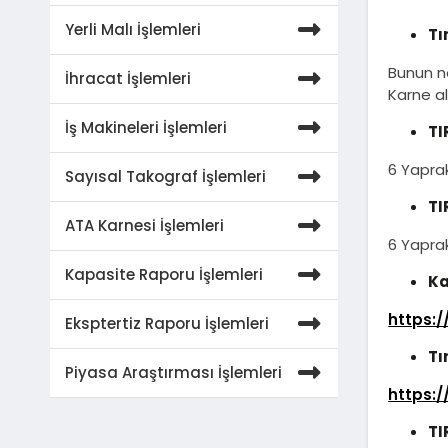
Yerli Malı İşlemleri
Tı
Bunun n
İhracat İşlemleri
Karne al
İş Makineleri İşlemleri
TI
6 Yaprak
Sayısal Takograf İşlemleri
TI
ATA Karnesi İşlemleri
6 Yaprakl
Kapasite Raporu İşlemleri
Ka
https:/
Eksptertiz Raporu İşlemleri
Tı
Piyasa Araştırması İşlemleri
https:/
TI