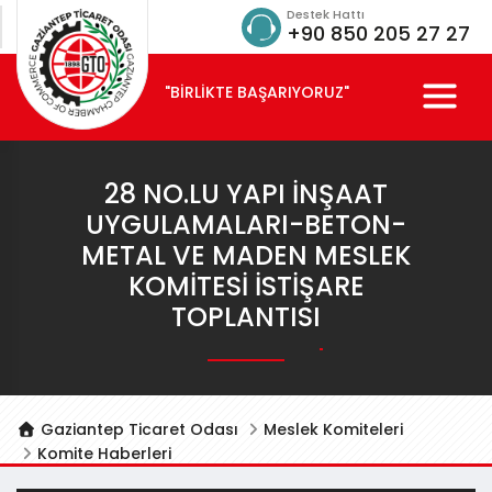
Destek Hattı
+90 850 205 27 27
"BİRLİKTE BAŞARIYORUZ"
28 NO.LU YAPI İNŞAAT
UYGULAMALARI-BETON-
METAL VE MADEN MESLEK
KOMITESI İSTIŞARE
TOPLANTISI
Gaziantep Ticaret Odası
Meslek Komiteleri
Komite Haberleri