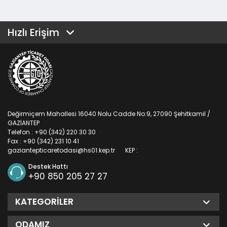
Hızlı Erişim
Değirmiçem Mahallesi 16040 Nolu Cadde No:9, 27090 Şehitkamil /
GAZİANTEP
Telefon : +90 (342) 220 30 30
Fax : +90 (342) 231 10 41
gaziantepticaretodasi@hs01.kep.tr
KEP :
Destek Hattı
+90 850 205 27 27
KATEGORILER
ODAMIZ