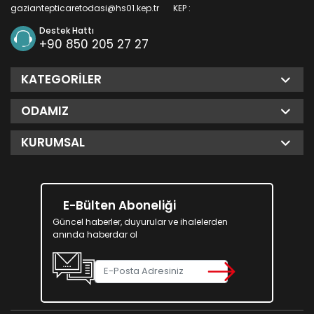
gaziantepticaretodasi@hs01.kep.tr
KEP :
Destek Hattı
+90 850 205 27 27
KATEGORILER
ODAMIZ
KURUMSAL
E-Bülten Aboneliği
Güncel haberler, duyurular ve ihalelerden
anında haberdar ol