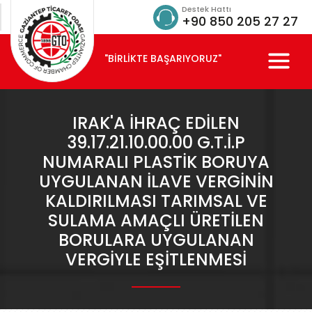
Destek Hattı
+90 850 205 27 27
"BİRLİKTE BAŞARIYORUZ"
IRAK'A IHRAÇ EDILEN
39.17.21.10.00.00 G.T.İ.P
NUMARALI PLASTIK BORUYA
UYGULANAN ILAVE VERGININ
KALDIRILMASI TARIMSAL VE
SULAMA AMAÇLI ÜRETILEN
BORULARA UYGULANAN
VERGIYLE EŞITLENMESI