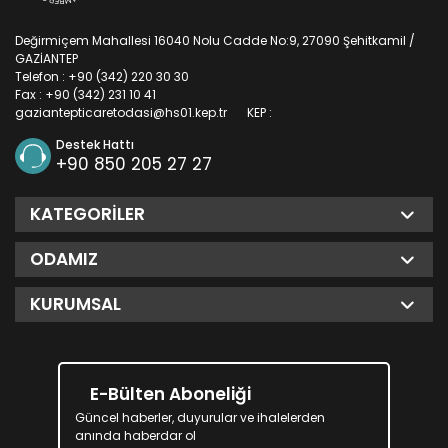
Değirmiçem Mahallesi 16040 Nolu Cadde No:9, 27090 Şehitkamil /
GAZİANTEP
Telefon : +90 (342) 220 30 30
Fax : +90 (342) 231 10 41
gaziantepticaretodasi@hs01.kep.tr
KEP :
Destek Hattı
+90 850 205 27 27
KATEGORILER
ODAMIZ
KURUMSAL
E-Bülten Aboneliği
Güncel haberler, duyurular ve ihalelerden
anında haberdar ol