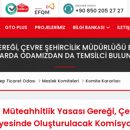
Destek Hattı
+90 850 205 27 27
GTO PLUS
PROJELERİMİZ
BİLGİ BANKASI
İLETİŞ
GEREĞI, ÇEVRE ŞEHIRCILIK MÜDÜRLÜĞ
ARDA ODAMIZDAN DA TEMSILCI BULU
ep Ticaret Odası
Meslek Komiteleri
Komite Kararları
 Müteahhitlik Yasası Gereği, Çe
yesinde Oluşturulacak Komisy