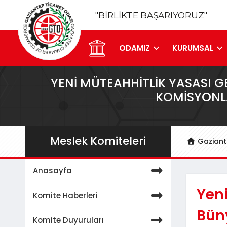
"BİRLİKTE BAŞARIYORUZ"
ODAMIZ
KURUMSAL
YENI MÜTEAHHITLIK YASASI 
KOMISYONL
Meslek Komiteleri
Gaziant
Anasayfa
Yeni
Komite Haberleri
Bün
Komite Duyuruları