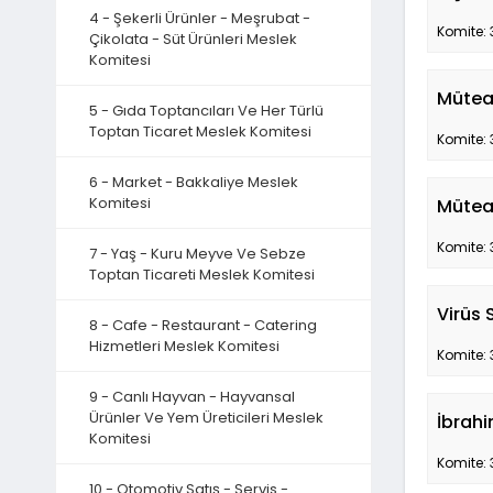
4 - Şekerli Ürünler - Meşrubat -
Komite: 
Çikolata - Süt Ürünleri Meslek
Komitesi
Müteah
5 - Gıda Toptancıları Ve Her Türlü
Toptan Ticaret Meslek Komitesi
Komite: 
6 - Market - Bakkaliye Meslek
Komitesi
Müteah
Komite: 
7 - Yaş - Kuru Meyve Ve Sebze
Toptan Ticareti Meslek Komitesi
Virüs 
8 - Cafe - Restaurant - Catering
Hizmetleri Meslek Komitesi
Komite: 
9 - Canlı Hayvan - Hayvansal
Ürünler Ve Yem Üreticileri Meslek
İbrahi
Komitesi
Komite: 
10 - Otomotiv Satış - Servis -