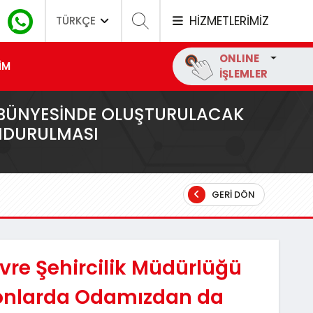
HİZMETLERİMİZ
TÜRKÇE
ONLINE
İM
İŞLEMLER
Ü BÜNYESINDE OLUŞTURULACAK
NDURULMASI
GERI DÖN
vre Şehircilik Müdürlüğü
onlarda Odamızdan da