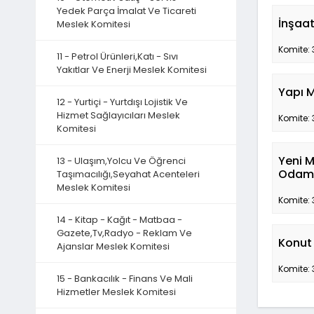
Yedek Parça İmalat Ve Ticareti
İnşaat
Meslek Komitesi
Komite: 
11 - Petrol Ürünleri,Katı - Sıvı
Yakıtlar Ve Enerji Meslek Komitesi
Yapı M
12 - Yurtiçi - Yurtdışı Lojistik Ve
Hizmet Sağlayıcıları Meslek
Komite: 
Komitesi
Yeni M
13 - Ulaşım,Yolcu Ve Öğrenci
Odamı
Taşımacılığı,Seyahat Acenteleri
Meslek Komitesi
Komite: 
14 - Kitap - Kağıt - Matbaa -
Gazete,Tv,Radyo - Reklam Ve
Konut 
Ajanslar Meslek Komitesi
Komite: 
15 - Bankacılık - Finans Ve Mali
Hizmetler Meslek Komitesi