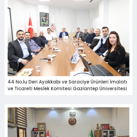
44 No.lu Deri Ayakkabı ve Saraciye Ürünleri İmalatı
ve Ticareti Meslek Komitesi Gaziantep Üniversitesi
Naci Topçuoğlu MYO Öğr. Üyesi Yrd. Doç.Dr. Yusuf
Yılmaz'ı ağırladı.