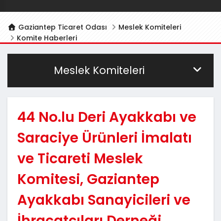
Gaziantep Ticaret Odası
Meslek Komiteleri
Komite Haberleri
Meslek Komiteleri
44 No.lu Deri Ayakkabı ve
Saraciye Ürünleri İmalatı
ve Ticareti Meslek
Komitesi, Gaziantep
Ayakkabı Sanayicileri ve
İhracatçıları Derneği