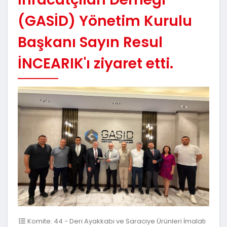
(GASİD) Yönetim Kurulu
Başkanı Sayın Resul
İNCEARIK'ı ziyaret etti.
Komite: 44 - Deri Ayakkabı ve Saraciye Ürünleri İmalatı