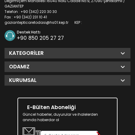
Değirmiçem Mahallesi 16040 Nolu Cadde No:9, 27090 Şehitkamil /
GAZİANTEP
Telefon : +90 (342) 220 30 30
Fax : +90 (342) 231 10 41
gaziantepticaretodasi@hs01.kep.tr
KEP :
Destek Hattı
+90 850 205 27 27
KATEGORILER
ODAMIZ
KURUMSAL
E-Bülten Aboneliği
Güncel haberler, duyurular ve ihalelerden
anında haberdar ol