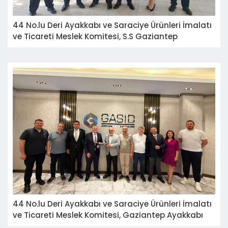
44 No.lu Deri Ayakkabı ve Saraciye Ürünleri İmalatı
ve Ticareti Meslek Komitesi, S.S Gaziantep
Ayakkabıcılar Küçük Sanayi Sitesi Yapı Kooperatifi
Yönetim Kurulu Başkanı Sayın Can YENİGÜL'ü
ziyaret etti.
44 No.lu Deri Ayakkabı ve Saraciye Ürünleri İmalatı
ve Ticareti Meslek Komitesi, Gaziantep Ayakkabı
Sanayicileri ve İhracatçıları Derneği (GASİD)