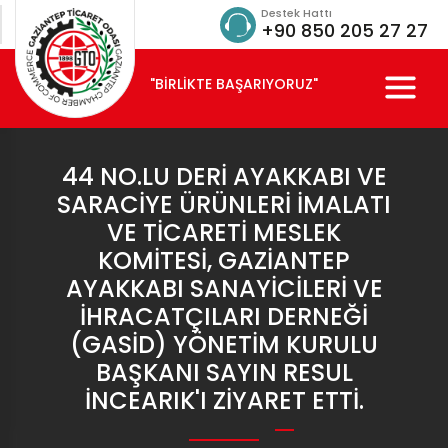
Destek Hattı
+90 850 205 27 27
"BİRLİKTE BAŞARIYORUZ"
44 NO.LU DERI AYAKKABI VE
SARACIYE ÜRÜNLERI İMALATI
VE TICARETI MESLEK
KOMITESI, GAZIANTEP
AYAKKABI SANAYICILERI VE
İHRACATÇILARI DERNEĞI
(GASİD) YÖNETIM KURULU
BAŞKANI SAYIN RESUL
İNCEARIK'I ZIYARET ETTI.