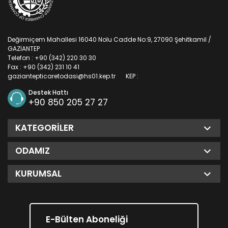
Değirmiçem Mahallesi 16040 Nolu Cadde No:9, 27090 Şehitkamil /
GAZİANTEP
Telefon : +90 (342) 220 30 30
Fax : +90 (342) 231 10 41
gaziantepticaretodasi@hs01.kep.tr
KEP :
Destek Hattı
+90 850 205 27 27
KATEGORILER
ODAMIZ
KURUMSAL
E-Bülten Aboneliği