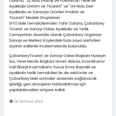
Odamız "32 Nolu Plastik ve Poliüretan Terlik ve
Ayakkabı Üretim ve Ticareti" ve "44 Nolu Deri
Ayakkabı ve Saraciye Ürünleri İmalatı ve
Ticareti" Meslek Gruplarının
GTO'daki temsilcilerinden Tahir Özkara, Çobanbey
Ticaret ve Sanayi Odası Ayakkabı ve Terlik
Cemiyetinin davetlisi olarak Çobanbey Organize
Sanayi ve Merkez Köylerdeki bazı saya üreticileri
ziyaret edilerek incelemelerde bulunuldu.
ÇobanbeyTicaret ve Sanayi Odası Başkanı Hüseyin
İsa, Yerel Meclis Başkanı İsmet Abbas, Koordinatör
Vali Elbeyli Kaymakamı Yunus Emre Bayraklı ve
ayakkabı terlik temsilcileri ile de sektörde ve
Çobanbey’deki üreticiler arasında sağlanacak
işbirliği, geri dönüşlerin hızlandırılması için
yapılabilecekler istişare edildi.
26 Temmuz 2023