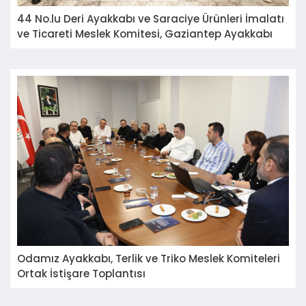
44 No.lu Deri Ayakkabı ve Saraciye Ürünleri İmalatı
ve Ticareti Meslek Komitesi, Gaziantep Ayakkabı
Sanayicileri ve İhracatçıları Derneği (GASİD)
Yönetim Kurulu Başkanı Sayın Resul İNCEARIK'ı
ziyaret etti.
Odamız Ayakkabı, Terlik ve Triko Meslek Komiteleri
Ortak İstişare Toplantısı