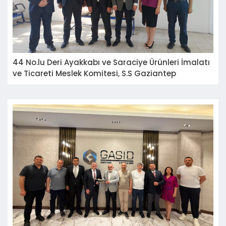
44 No.lu Deri Ayakkabı ve Saraciye Ürünleri İmalatı
ve Ticareti Meslek Komitesi, S.S Gaziantep
Ayakkabıcılar Küçük Sanayi Sitesi Yapı Kooperatifi
Yönetim Kurulu Başkanı Sayın Can YENİGÜL'ü
ziyaret etti.