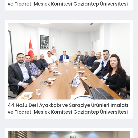
ve Ticareti Meslek Komitesi Gaziantep Üniversitesi
Naci Topçuoğlu MYO ziyaret etti.
44 No.lu Deri Ayakkabı ve Saraciye Ürünleri İmalatı
ve Ticareti Meslek Komitesi Gaziantep Üniversitesi
Naci Topçuoğlu MYO Öğr. Üyesi Yrd. Doç.Dr. Yusuf
Yılmaz'ı ağırladı.